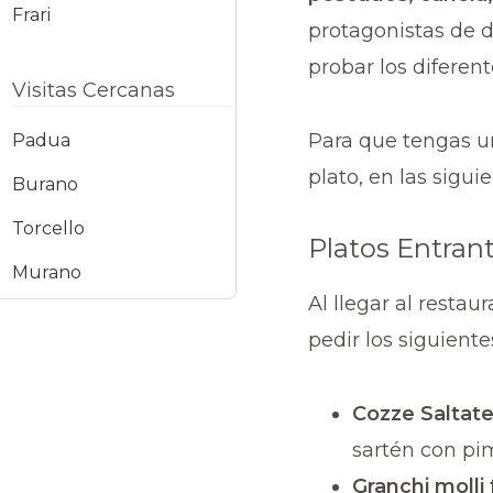
Frari
protagonistas de d
probar los diferen
Visitas Cercanas
Para que tengas u
Padua
plato, en las sigui
Burano
Torcello
Platos Entran
Murano
Al llegar al resta
pedir los siguiente
Cozze Saltate
sartén con pimi
Granchi molli f