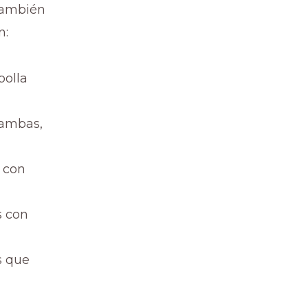
también
n:
bolla
gambas,
 con
s con
s que
a