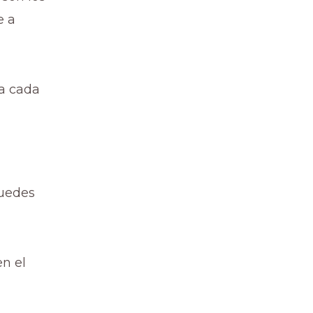
e a
ta cada
puedes
n el