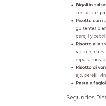
Bigoli in salsa
con aceite, pim
Risotto con i p
guisantes o e
perejil y cebol
Risotto alla t
radicchio trev
repollo morad
Risotto di vo
ajo, perejil, vi
Pasta e fagiol
Segundos Pla