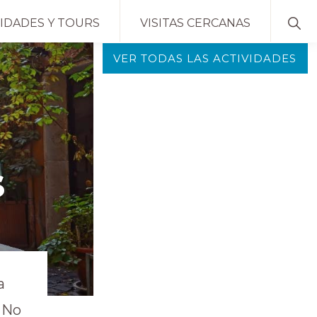
SH
VIDADES Y TOURS
VISITAS CERCANAS
SEA
VER TODAS LAS ACTIVIDADES
s
a
. No