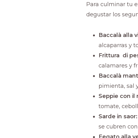
Para culminar tu 
degustar los segun
Baccalà alla v
alcaparras y t
Frittura di p
calamares y fri
Baccalà mant
pimienta, sal 
Seppie con il 
tomate, ceboll
Sarde in saor
se cubren con 
Fegato alla v