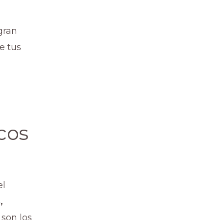
gran
e tus
cos
el
,
son los