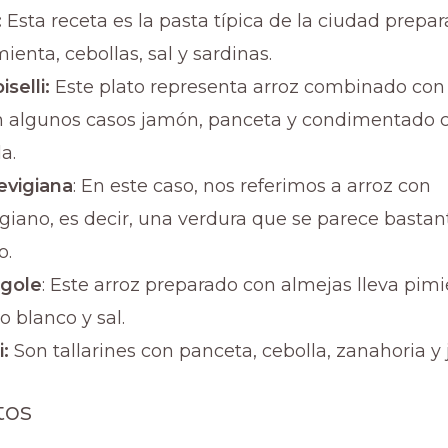
:
Esta receta es la pasta típica de la ciudad prepa
ienta, cebollas, sal y sardinas.
iselli:
Este plato representa arroz combinado con
n algunos casos jamón, panceta y condimentado 
la.
revigiana
: En este caso, nos referimos a arroz con
igiano, es decir, una verdura que se parece bastan
o.
ngole
: Este arroz preparado con almejas lleva pimi
no blanco y sal.
i:
Son tallarines con panceta, cebolla, zanahoria y 
tos