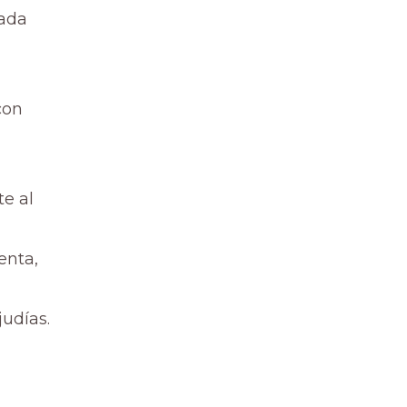
rada
con
te al
enta,
judías.