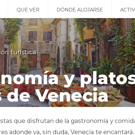
QUE VER
DÓNDE ALOJARSE
ACTI
ón turística
nomía y plato
s de Venecia
ristas que disfrutan de la gastronomía y comid
ares adonde va, sin duda, Venecia te encantará