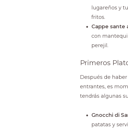
lugareños y t
fritos.
Cappe sante a
con mantequill
perejil.
Primeros Plat
Después de haber 
entrantes, es mome
tendrás algunas s
Gnocchi di S
patatas y ser