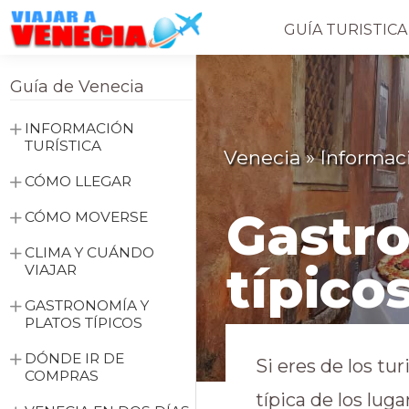
GUÍA TURISTICA
VIAJAR
A
Guía de Venecia
VENECIA
INFORMACIÓN
TURÍSTICA
Venecia
»
Informaci
CÓMO LLEGAR
Gastro
CÓMO MOVERSE
CLIMA Y CUÁNDO
típico
VIAJAR
GASTRONOMÍA Y
PLATOS TÍPICOS
DÓNDE IR DE
Si eres de los tu
COMPRAS
típica de los lug