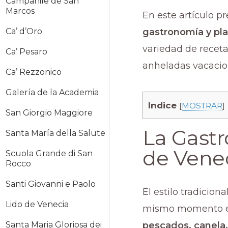
Campanile de San
Marcos
En este artículo p
gastronomía y pla
Ca’ d’Oro
variedad de recetas
Ca’ Pesaro
anheladas vacacio
Ca’ Rezzonico
Galería de la Academia
Indice
[
MOSTRAR
]
San Giorgio Maggiore
La Gastr
Santa María della Salute
de Vene
Scuola Grande di San
Rocco
Santi Giovanni e Paolo
El estilo tradicion
Lido de Venecia
mismo momento en
pescados, canela,
Santa Maria Gloriosa dei