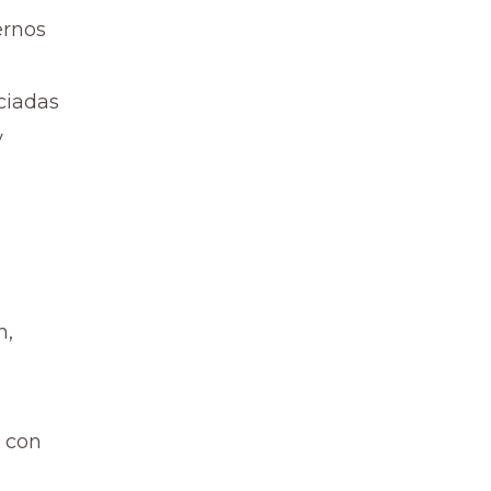
ernos
ciadas
y
n,
 con