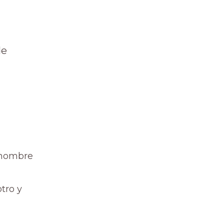
de
l nombre
tro y