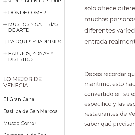
VENECIA EN DOS DÍAS
sólo ofrece dife
DÓNDE COMER
muchas personas 
MUSEOS Y GALERÍAS
diferentes varied
DE ARTE
entrada realmen
PARQUES Y JARDINES
BARRIOS, ZONAS Y
DISTRITOS
Debes recordar que
LO MEJOR DE
marítimo, esto ha
VENECIA
convertido en su 
El Gran Canal
específico y las es
Basílica de San Marcos
restaurantes de Ve
saber qué precisa
Museo Correr