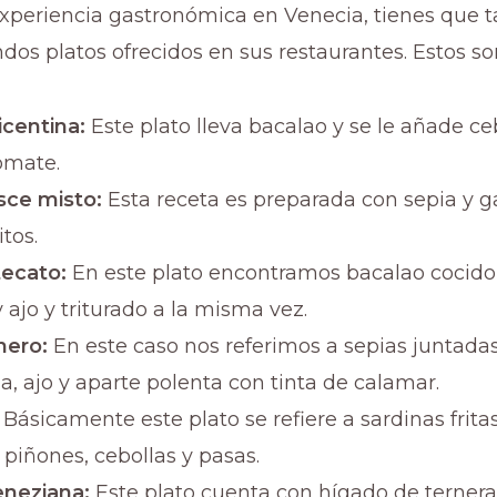
experiencia gastronómica en Venecia, tienes que 
dos platos ofrecidos en sus restaurantes. Estos so
icentina:
Este plato lleva bacalao y se le añade ce
omate.
esce misto:
Esta receta es preparada con sepia y 
tos.
ecato:
En este plato encontramos bacalao cocido
y ajo y triturado a la misma vez.
nero:
En este caso nos referimos a sepias juntada
a, ajo y aparte polenta con tinta de calamar.
:
Básicamente este plato se refiere a sardinas frita
piñones, cebollas y pasas.
eneziana:
Este plato cuenta con hígado de terner