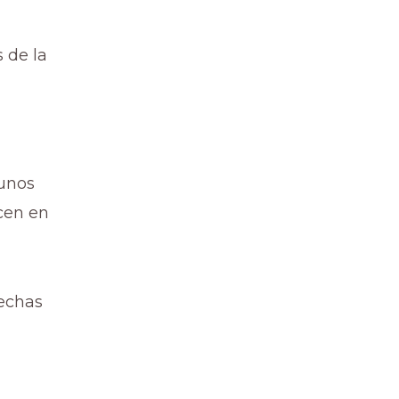
 de la
gunos
cen en
echas